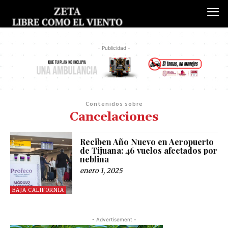
- Publicidad -
Contenidos sobre
Cancelaciones
Reciben Año Nuevo en Aeropuerto
de Tijuana: 46 vuelos afectados por
neblina
enero 1, 2025
BAJA CALIFORNIA
- Advertisement -