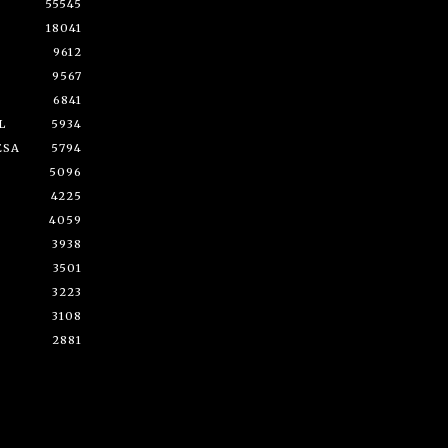
55545
18041
9612
9567
6841
L
5934
ESA
5794
5096
4225
4059
3938
3501
3223
3108
2881