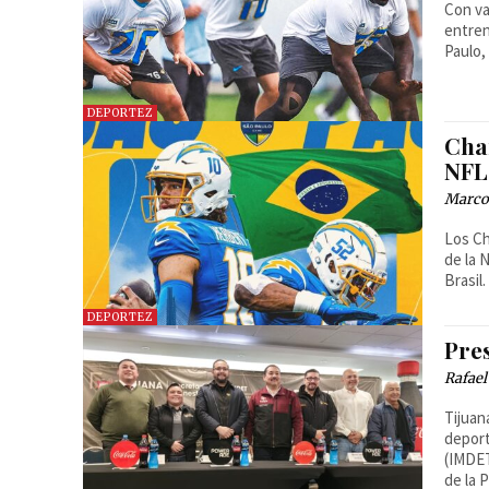
Con va
entren
Paulo,
DEPORTEZ
Cha
NFL 
Marcos
Los Ch
de la 
Brasil.
DEPORTEZ
Pre
Rafael
Tijuan
deport
(IMDET
de la 