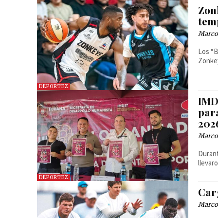
Zon
tem
Marcos
Los “B
Zonke
DEPORTEZ
IMD
par
202
Marcos
Durant
llevar
DEPORTEZ
Car
Marcos