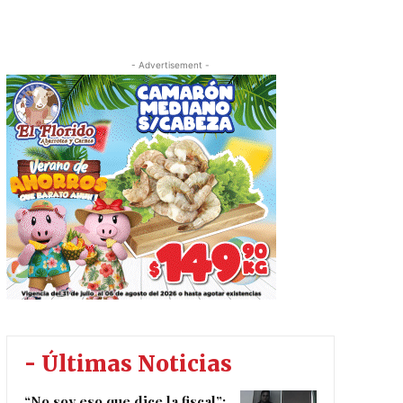
- Advertisement -
- Últimas Noticias
“No soy eso que dice la fiscal”: