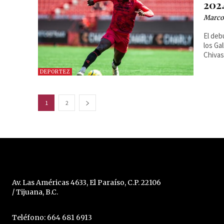
202
Marcos
El deb
los Ga
Chivas 
DEPORTEZ
1
2
Av. Las Américas 4633, El Paraíso, C.P. 22106
/ Tijuana, B.C.
Teléfono: 664 681 6913