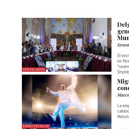
Del
gen
Mun
Ernest
El sec
no fle
"seamo
DESTACADOS
Shein
Mig
con
Marcos
La emp
calida
Matute
ESPECTÁCULOZ