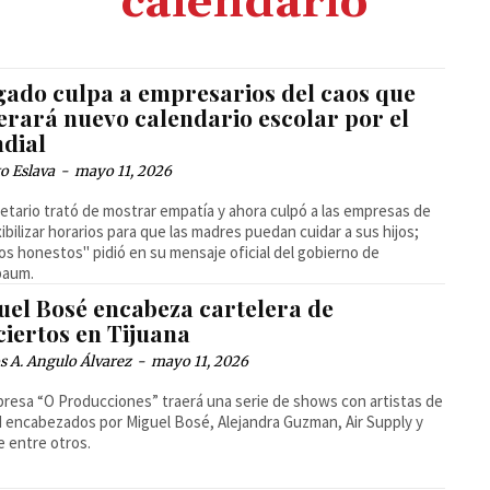
calendario
gado culpa a empresarios del caos que
erará nuevo calendario escolar por el
dial
o Eslava
-
mayo 11, 2026
retario trató de mostrar empatía y ahora culpó a las empresas de
xibilizar horarios para que las madres puedan cuidar a sus hijos;
s honestos" pidió en su mensaje oficial del gobierno de
baum.
uel Bosé encabeza cartelera de
ciertos en Tijuana
 A. Angulo Álvarez
-
mayo 11, 2026
resa “O Producciones” traerá una serie de shows con artistas de
d encabezados por Miguel Bosé, Alejandra Guzman, Air Supply y
 entre otros.