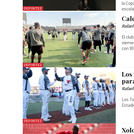
la Cop
escola
DEPORTEZ
Cal
Rafael
El clu
vierne
con 93
DEPORTEZ
Los 
par
Rafael
Los To
Estadi
DEPORTEZ
Xolo