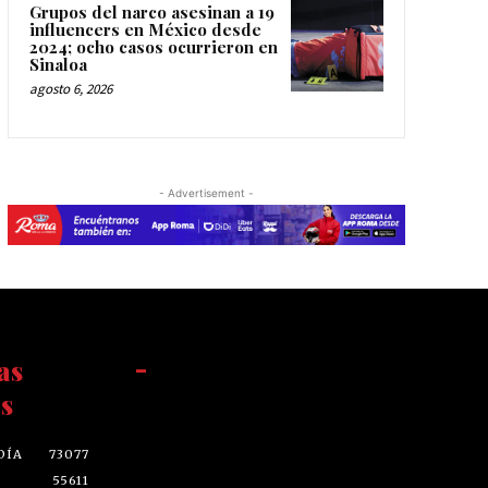
Grupos del narco asesinan a 19
influencers en México desde
2024; ocho casos ocurrieron en
Sinaloa
agosto 6, 2026
- Advertisement -
as
-
s
DÍA
73077
55611