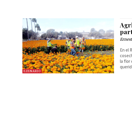
Agr
part
Ernest
En el 
cosech
la flo
queri
EZENARIO