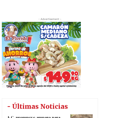
- Advertisement -
- Últimas Noticias
A.C. promueve amparo para