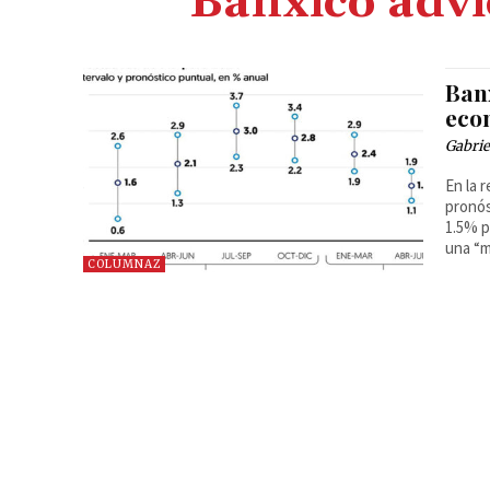
Banxico advi
Banx
eco
Gabrie
En la 
pronós
1.5% p
una “m
COLUMNAZ