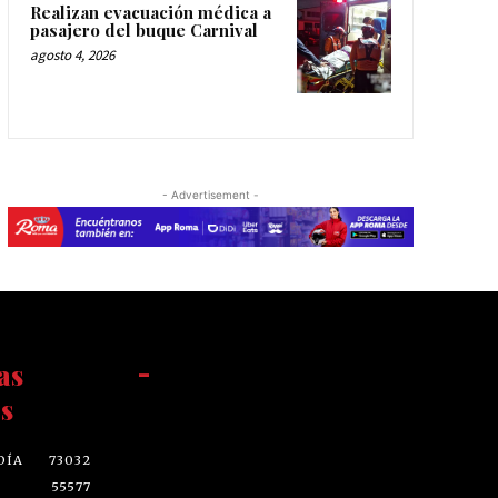
Realizan evacuación médica a
pasajero del buque Carnival
agosto 4, 2026
- Advertisement -
as
-
s
DÍA
73032
55577