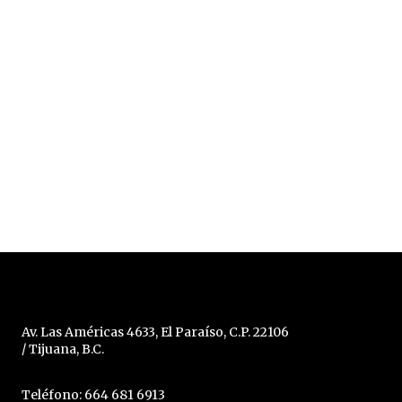
Av. Las Américas 4633, El Paraíso, C.P. 22106
/ Tijuana, B.C.
Teléfono: 664 681 6913