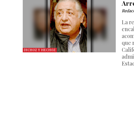
Arr
Redac
La r
enca
acom
que 
Calif
DICHOZ Y HECHOZ
admi
Estad