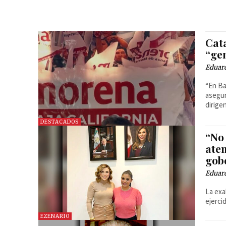
Cat
“ge
Eduar
“En Ba
asegur
dirige
DESTACADOS
“No 
ate
gob
Eduar
La exa
ejerci
EZENARIO