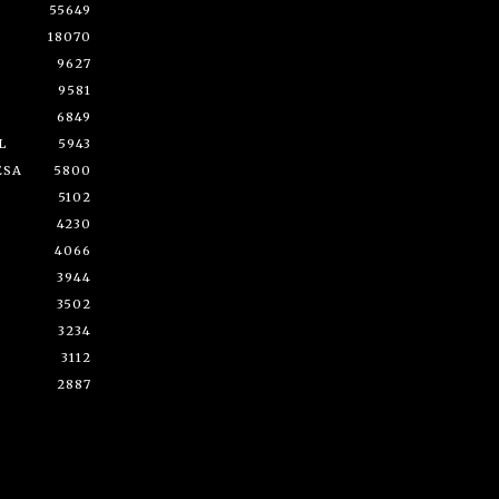
55649
18070
9627
9581
6849
L
5943
ESA
5800
5102
4230
4066
3944
3502
3234
3112
2887