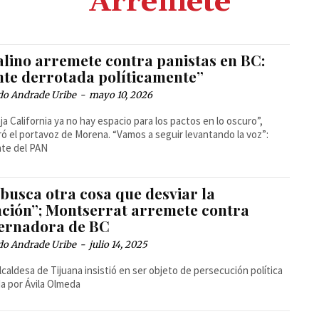
Arremete
alino arremete contra panistas en BC:
nte derrotada políticamente”
do Andrade Uribe
-
mayo 10, 2026
ja California ya no hay espacio para los pactos en lo oscuro”,
ó el portavoz de Morena. “Vamos a seguir levantando la voz”:
nte del PAN
busca otra cosa que desviar la
nción”; Montserrat arremete contra
ernadora de BC
do Andrade Uribe
-
julio 14, 2025
lcaldesa de Tijuana insistió en ser objeto de persecución política
da por Ávila Olmeda