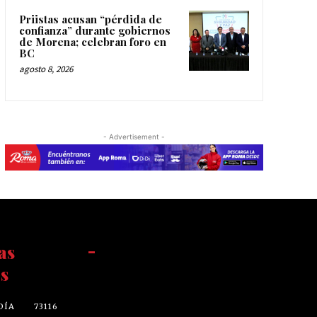
Priistas acusan “pérdida de
confianza” durante gobiernos
de Morena; celebran foro en
BC
agosto 8, 2026
- Advertisement -
as
-
s
DÍA
73116