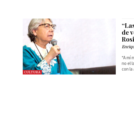
“Las
de v
Ros
Enriq
“A mí 
no el 
con la
CULTURA