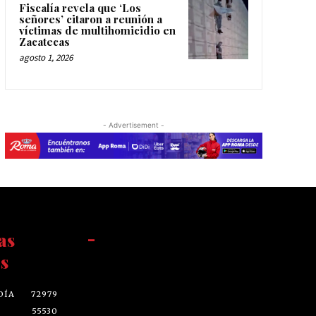
Fiscalía revela que ‘Los
señores’ citaron a reunión a
víctimas de multihomicidio en
Zacatecas
agosto 1, 2026
- Advertisement -
as
-
s
DÍA
72979
55530