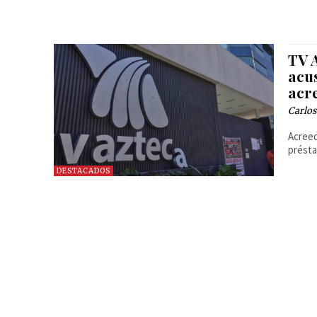
TV 
acu
acr
Carlos
Acreed
présta
DESTACADOS