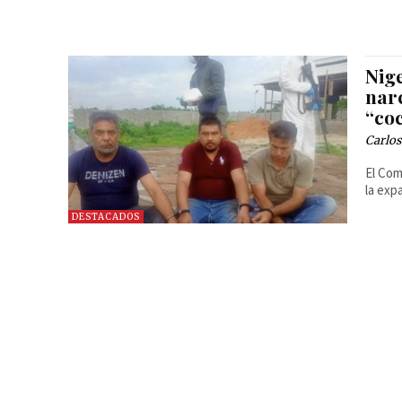
Nig
narc
“co
Carlos
El Com
la exp
DESTACADOS