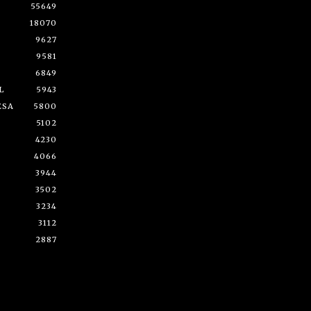
55649
18070
9627
9581
6849
L
5943
ESA
5800
5102
4230
4066
3944
3502
3234
3112
2887