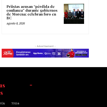
Priistas acusan “pérdida de
confianza” durante gobiernos
de Morena; celebran foro en
BC
agosto 8, 2026
- Advertisement -
as
-
s
DÍA
73116