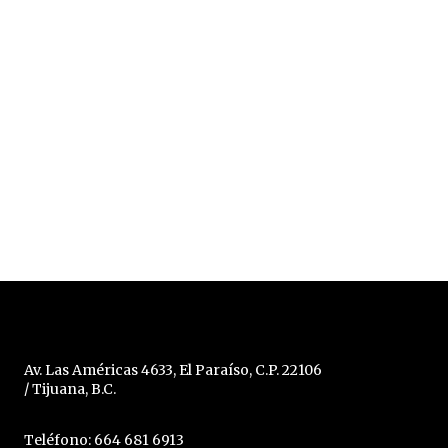
Av. Las Américas 4633, El Paraíso, C.P. 22106
/ Tijuana, B.C.
Teléfono: 664 681 6913