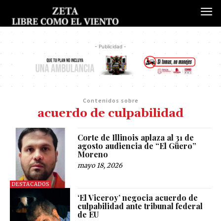
- Publicidad -
Contenidos sobre
acuerdo de culpabilidad
Corte de Illinois aplaza al 31 de
agosto audiencia de “El Güero”
Moreno
mayo 18, 2026
DESTACADOS
‘El Viceroy’ negocia acuerdo de
culpabilidad ante tribunal federal
de EU