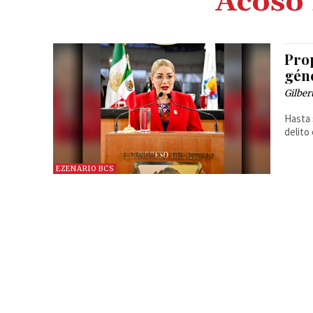
Acoso 
Prop
gén
Gilber
Hasta 
delito
EZENARIO BCS