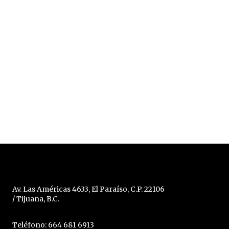
Av. Las Américas 4633, El Paraíso, C.P. 22106
/ Tijuana, B.C.
Teléfono: 664 681 6913