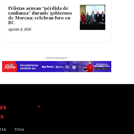
Priistas acusan “pérdida de
confianza” durante gobiernos
de Morena; celebran foro en
BC
agosto 8, 2026
- Advertisement -
as
-
s
DÍA
73116