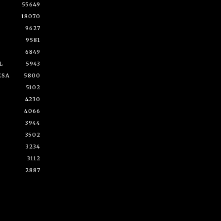
55649
18070
9627
9581
6849
L
5943
ESA
5800
5102
4230
4066
3944
3502
3234
3112
2887