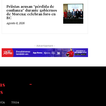
Priistas acusan “pérdida de
confianza” durante gobiernos
de Morena; celebran foro en
BC
agosto 8, 2026
- Advertisement -
as
-
s
DÍA
73116