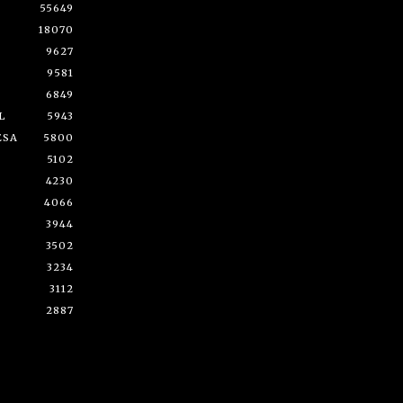
55649
18070
9627
9581
6849
L
5943
ESA
5800
5102
4230
4066
3944
3502
3234
3112
2887