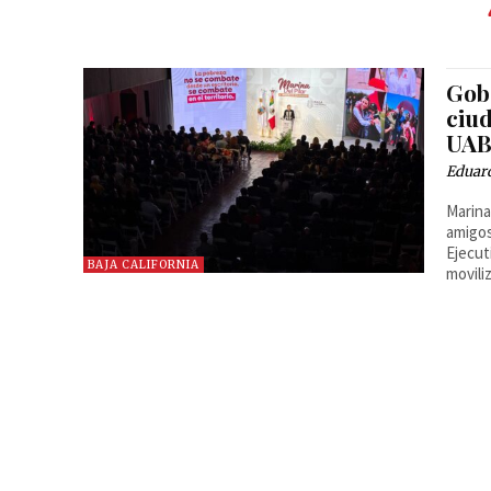
Gob
ciu
UA
Eduard
Marina
amigos
Ejecut
BAJA CALIFORNIA
movili