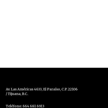
Av. Las Américas 4633, El Paraíso, C.P. 22106
/ Tijuana, B.C.
Teléfono: 664 681 6913