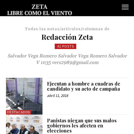
Todas las notas/artículos/columnas de
Redacción Zeta
42 POSTS
Salvador Vega Romero Salvador Vega Romero Salvador
V 1035
vers2989@gmail.com
Ejecutan a hombre a cuadras de
candidato y su acto de campaña
abril 11, 2018
DESTACADOS
Panistas niegan que sus malos
gobiernos les afecten en
elecciones