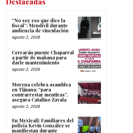
Destacadas
“No soy eso que dice la
fiscal”: Mendívil durante
audiencia de vinculación
agosto 2, 2026
Cerrarán puente Chaparral
a partir de mañana para
darle mantenimiento
agosto 2, 2026
Morena celebra asamblea
en Tijuana; “para
contrarrestar mentiras”,
asegura Catalino Zavala
agosto 2, 2026
En Mexicali: Familiares del
policía Kevin González se
manifiestan durante