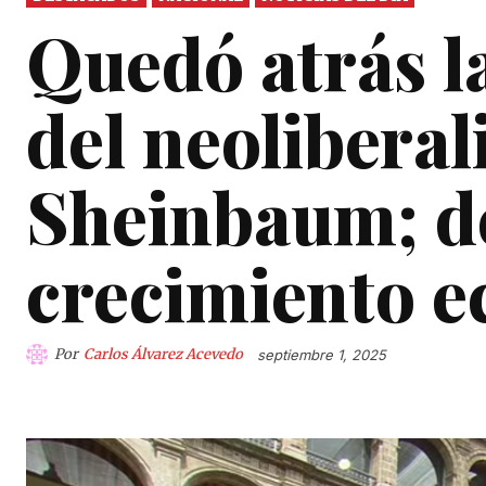
Quedó atrás l
del neoliberal
Sheinbaum; d
crecimiento 
Por
Carlos Álvarez Acevedo
septiembre 1, 2025