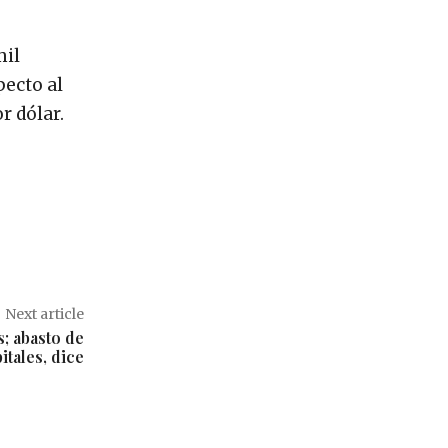
mil
pecto al
r dólar.
Next article
; abasto de
tales, dice