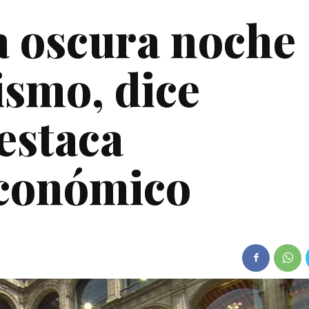
a oscura noche
ismo, dice
estaca
económico