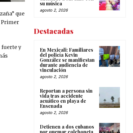
su música
agosto 2, 2026
azaña” que
u Primer
Destacadas
 fuerte y
En Mexicali: Familiares
del policía Kevin
 más
González se manifiestan
durante audiencia de
vinculación
agosto 2, 2026
Reportan a persona sin
vida tras accidente
acuático en playa de
Ensenada
agosto 2, 2026
Detienen a dos cubanos
por quemar colchoneta