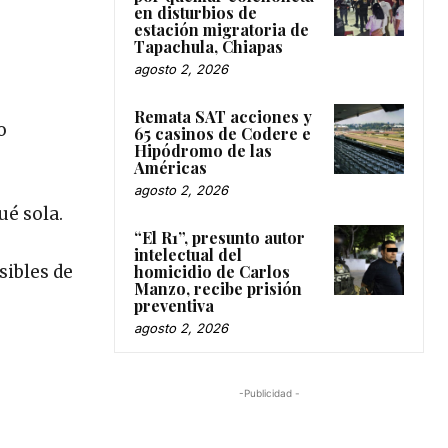
en disturbios de
estación migratoria de
Tapachula, Chiapas
agosto 2, 2026
Remata SAT acciones y
o
65 casinos de Codere e
Hipódromo de las
Américas
agosto 2, 2026
ué sola.
“El R1”, presunto autor
intelectual del
sibles de
homicidio de Carlos
Manzo, recibe prisión
preventiva
agosto 2, 2026
-Publicidad -