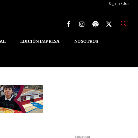
Sign in / Join
AL
EDICIÓN IMPRESA
NOSOTROS
-Publicidad -