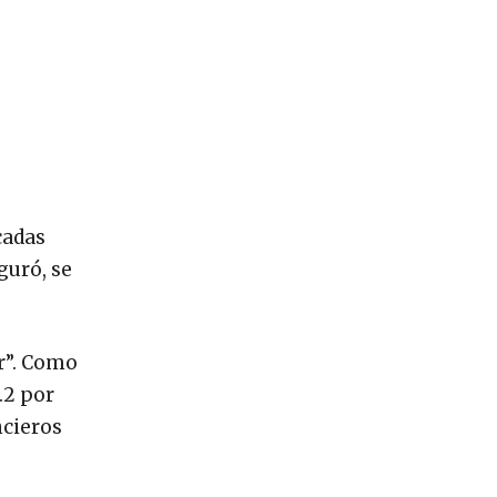
cadas
guró, se
r”. Como
.2 por
ncieros