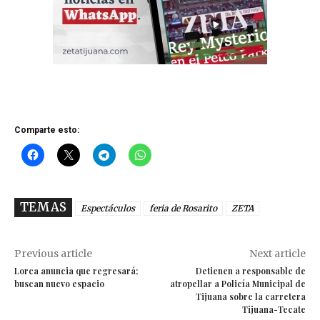
Comparte esto:
TEMAS
Espectáculos
feria de Rosarito
ZETA
Previous article
Next article
Lorca anuncia que regresará;
Detienen a responsable de
buscan nuevo espacio
atropellar a Policía Municipal de
Tijuana sobre la carretera
Tijuana-Tecate