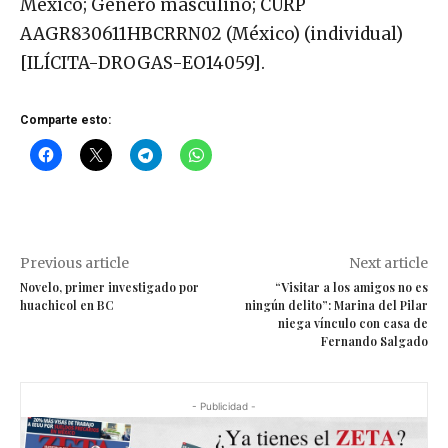
México; Género masculino; CURP
AAGR830611HBCRRN02 (México) (individual)
[ILÍCITA-DROGAS-EO14059].
Comparte esto:
Previous article
Next article
Novelo, primer investigado por
“Visitar a los amigos no es
huachicol en BC
ningún delito”: Marina del Pilar
niega vínculo con casa de
Fernando Salgado
- Publicidad -