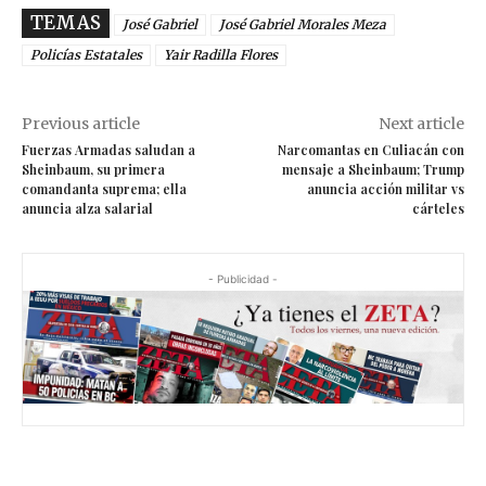
TEMAS
José Gabriel
José Gabriel Morales Meza
Policías Estatales
Yair Radilla Flores
Previous article
Next article
Fuerzas Armadas saludan a
Narcomantas en Culiacán con
Sheinbaum, su primera
mensaje a Sheinbaum; Trump
comandanta suprema; ella
anuncia acción militar vs
anuncia alza salarial
cárteles
- Publicidad -