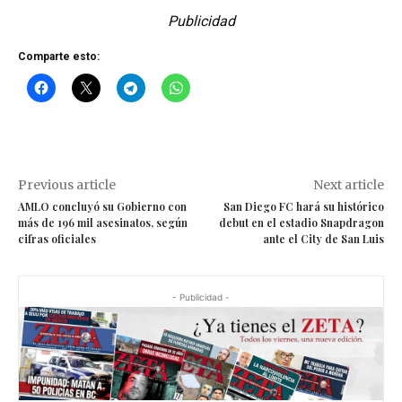
Publicidad
Comparte esto:
Previous article
Next article
AMLO concluyó su Gobierno con
San Diego FC hará su histórico
más de 196 mil asesinatos, según
debut en el estadio Snapdragon
cifras oficiales
ante el City de San Luis
- Publicidad -