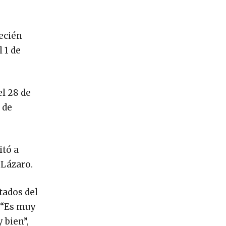
recién
 1 de
l 28 de
 de
itó a
 Lázaro.
tados del
 “Es muy
 bien”,