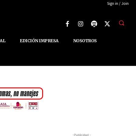
Sign in / Join
AL
EDICIÓN IMPRESA
NOSOTROS
-Publicidad -