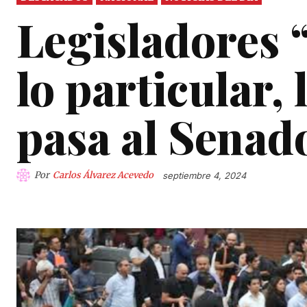
Legisladores 
lo particular, 
pasa al Senad
Por
Carlos Álvarez Acevedo
septiembre 4, 2024