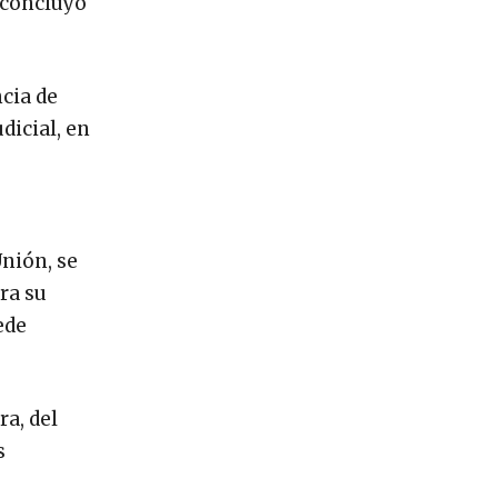
 concluyó
cia de
dicial, en
Unión, se
ra su
ede
a, del
s