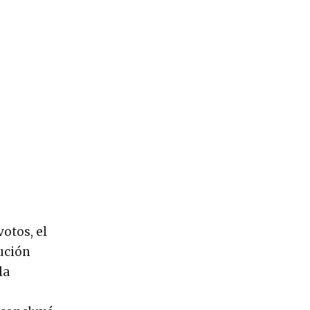
otos, el
tución
la