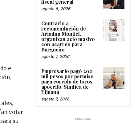
fiscal general
agosto 8, 2026
Contrario a
recomendación de
Ariadna Montiel,
organizan acto masivo
con acarreo para
Burgueño
agosto 7, 2026
do el
Empresario pagó 200
mil pesos por permiso
ción,
para corrida de toros
apócrifo: Sindica de
Tijuana
agosto 7, 2026
tales,
ían votar
-Publicidad -
 para su