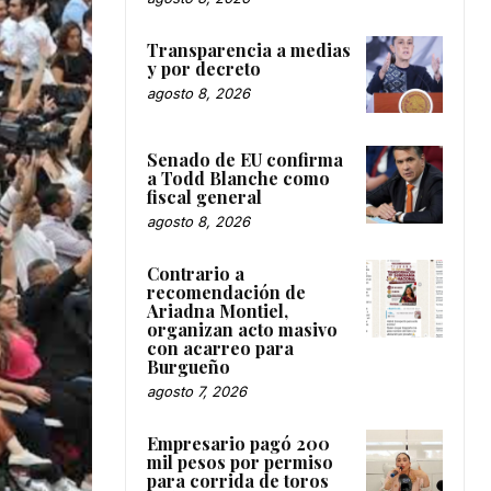
Transparencia a medias
y por decreto
agosto 8, 2026
Senado de EU confirma
a Todd Blanche como
fiscal general
agosto 8, 2026
Contrario a
recomendación de
Ariadna Montiel,
organizan acto masivo
con acarreo para
Burgueño
agosto 7, 2026
Empresario pagó 200
mil pesos por permiso
para corrida de toros