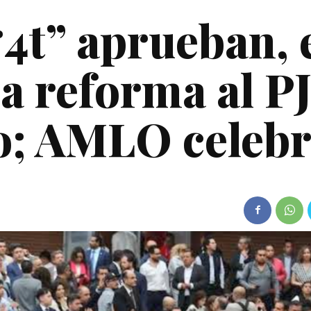
“4t” aprueban, 
la reforma al P
o; AMLO celeb