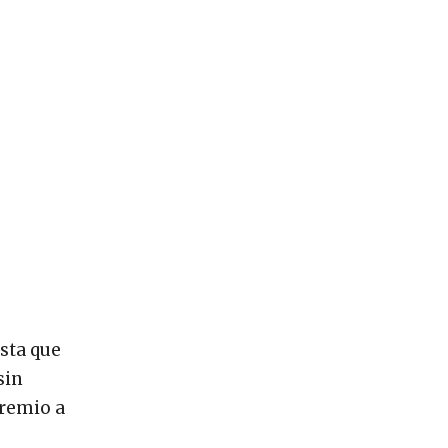
ista que
sin
premio a