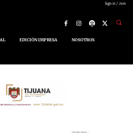
Sign in / Join
AL
EDICIÓN IMPRESA
NOSOTROS
-Publicidad -