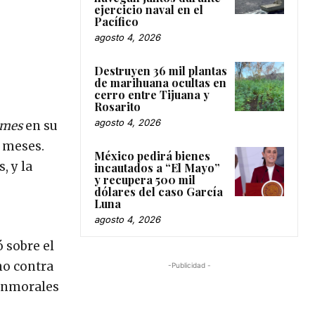
ejercicio naval en el
Pacífico
agosto 4, 2026
Destruyen 36 mil plantas
de marihuana ocultas en
cerro entre Tijuana y
Rosarito
agosto 4, 2026
imes
en su
ó meses.
México pedirá bienes
, y la
incautados a “El Mayo”
y recupera 500 mil
dólares del caso García
Luna
agosto 4, 2026
ó sobre el
no contra
-Publicidad -
 inmorales