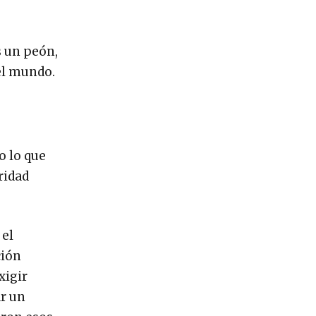
s un peón,
el mundo.
o lo que
ridad
 el
ción
xigir
ar un