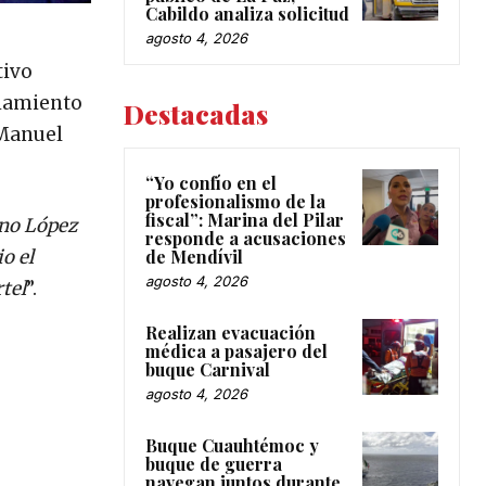
Cabildo analiza solicitud
agosto 4, 2026
tivo
ciamiento
Destacadas
 Manuel
“Yo confío en el
profesionalismo de la
fiscal”: Marina del Pilar
ano López
responde a acusaciones
de Mendívil
o el
agosto 4, 2026
tel
”.
Realizan evacuación
médica a pasajero del
buque Carnival
agosto 4, 2026
Buque Cuauhtémoc y
buque de guerra
navegan juntos durante