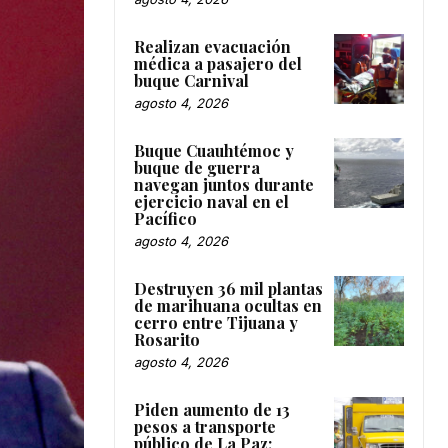
Realizan evacuación
médica a pasajero del
buque Carnival
agosto 4, 2026
Buque Cuauhtémoc y
buque de guerra
navegan juntos durante
ejercicio naval en el
Pacífico
agosto 4, 2026
Destruyen 36 mil plantas
de marihuana ocultas en
cerro entre Tijuana y
Rosarito
agosto 4, 2026
Piden aumento de 13
pesos a transporte
público de La Paz;