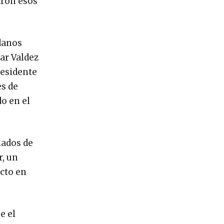
aron esos
adanos
ar Valdez
residente
es de
o en el
iados de
r, un
cto en
e el