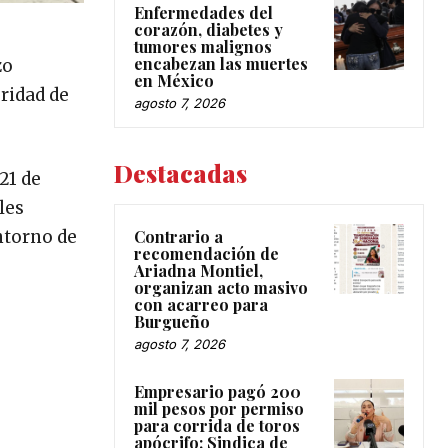
Enfermedades del
corazón, diabetes y
tumores malignos
encabezan las muertes
zo
en México
ridad de
agosto 7, 2026
Destacadas
21 de
les
Contrario a
ntorno de
recomendación de
Ariadna Montiel,
organizan acto masivo
con acarreo para
Burgueño
agosto 7, 2026
Empresario pagó 200
mil pesos por permiso
para corrida de toros
apócrifo: Sindica de