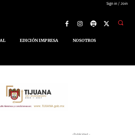
Sign in / Join
AL
EDICIÓN IMPRESA
NOSOTROS
-Publicidad -