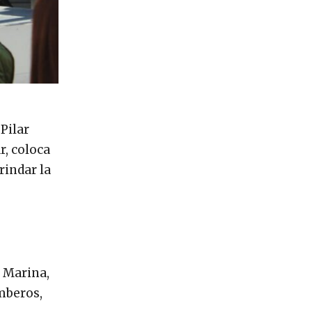
Pilar
r, coloca
rindar la
e Marina,
omberos,