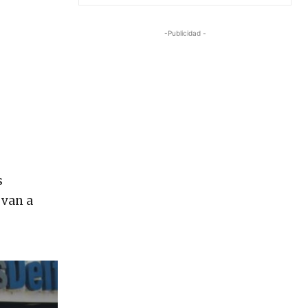
-Publicidad -
s
 van a