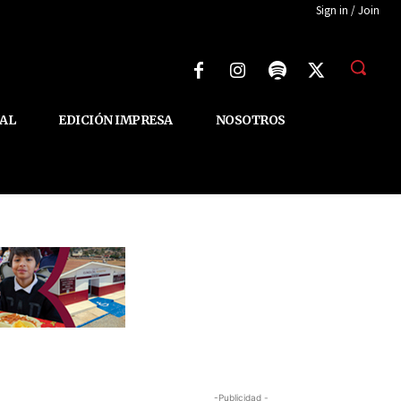
Sign in / Join
AL
EDICIÓN IMPRESA
NOSOTROS
-Publicidad -