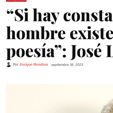
“Si hay consta
hombre existe,
poesía”: José 
Por
Enrique Mendoza
septiembre 18, 2023