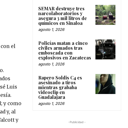
SEMAR destruye tres
narcolaboratorios y
asegura 3 mil litros de
químicos en Sinaloa
agosto 1, 2026
Policías matan a cinco
 con el
civiles armados tras
emboscada con
explosivos en Zacatecas
agosto 1, 2026
o.
Rapero Soldis C4 es
cados
asesinado a tiros
osé Luis
mientras grababa
videoclip en
esía.
Guadalajara
I; y como
agosto 1, 2026
d y, al
alcott y
-Publicidad -