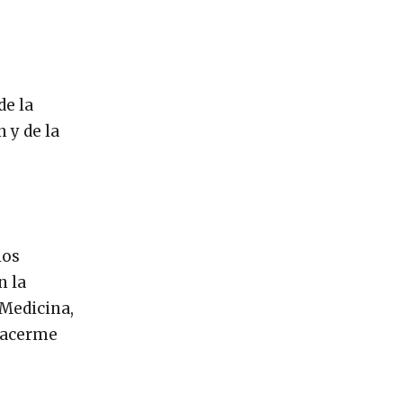
de la
n y de la
los
n la
 Medicina,
 hacerme