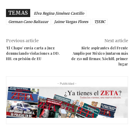
TEMAS
Elva Regina Jiménez Castillo
German Cano Baltazar
Jaime Vargas Flores
TJEBC
Previous article
Next article
‘El Chapo’ envía carta a juez
Siete aspirantes del Frente
denunciando violaciones a DD.
Amplio por México juntaron más
HH. en prisión de EU
de 150 mil firmas; Xóchitl, primer
lugar
- Publicidad -