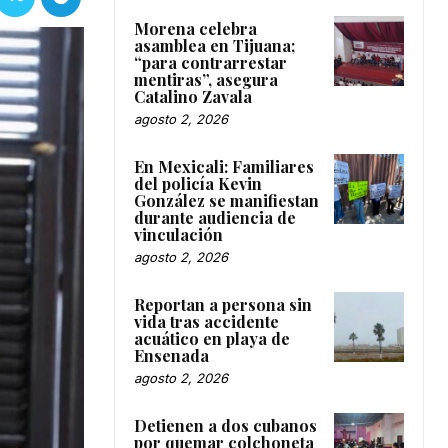
Morena celebra
asamblea en Tijuana;
“para contrarrestar
mentiras”, asegura
Catalino Zavala
agosto 2, 2026
En Mexicali: Familiares
del policía Kevin
González se manifiestan
durante audiencia de
vinculación
agosto 2, 2026
Reportan a persona sin
vida tras accidente
acuático en playa de
Ensenada
agosto 2, 2026
Detienen a dos cubanos
por quemar colchoneta