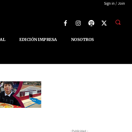
Sign in / Join
AL
EDICIÓN IMPRESA
NOSOTROS
-Publicidad -