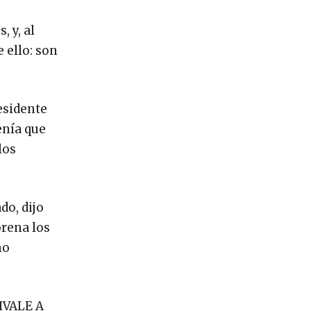
 y, al
 ello: son
esidente
enía que
los
do, dijo
orena los
mo
IVALE A