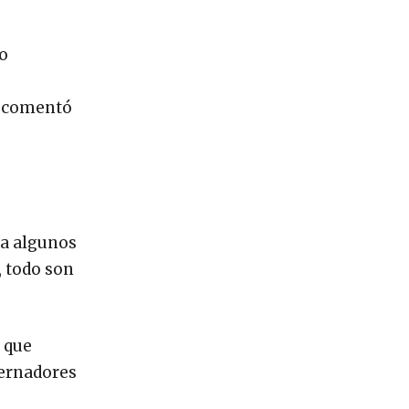
 o
”, comentó
ra algunos
, todo son
r que
bernadores