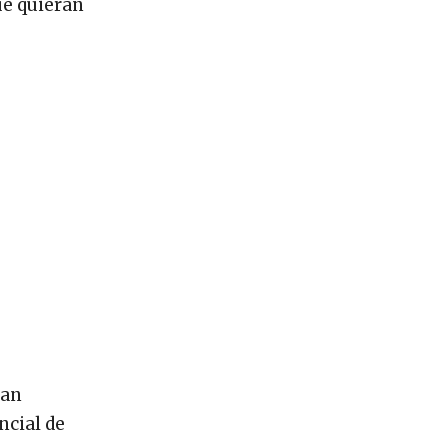
ue quieran
han
ncial de