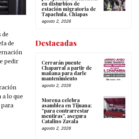
en disturbios de
estación migratoria de
Tapachula, Chiapas
agosto 2, 2026
s de
Destacadas
efa de
bernación
e pedir
Cerrarán puente
Chaparral a partir de
mañana para darle
mantenimiento
agosto 2, 2026
tración
 a lo que
Morena celebra
 para
asamblea en Tijuana;
“para contrarrestar
mentiras”, asegura
Catalino Zavala
agosto 2, 2026