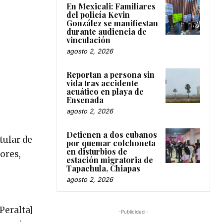
En Mexicali: Familiares
del policía Kevin
González se manifiestan
durante audiencia de
vinculación
agosto 2, 2026
Reportan a persona sin
vida tras accidente
acuático en playa de
Ensenada
agosto 2, 2026
Detienen a dos cubanos
tular de
por quemar colchoneta
en disturbios de
ores,
estación migratoria de
Tapachula, Chiapas
agosto 2, 2026
s
Peralta]
-Publicidad -