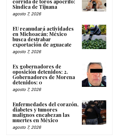
corrida de toros apócrifo:
Sindica de Tijuana
agosto 7, 2026
EU reanudará actividades
en Michoacán; México
busca destrabar
exportación de aguacate
agosto 7, 2026
Ex gobernadores de
oposición detenidos: 2.
Gobernadores de Morena
detenidos: 0
agosto 7, 2026
Enfermedades del corazón,
diabetes y tumores
malignos encabezan las
muertes en México
agosto 7, 2026