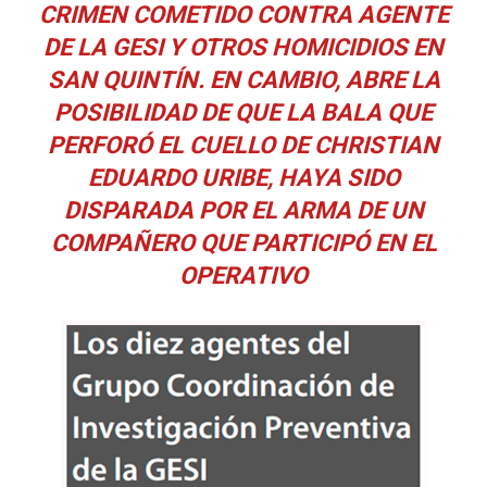
CRIMEN COMETIDO CONTRA AGENTE
DE LA GESI Y OTROS HOMICIDIOS EN
SAN QUINTÍN. EN CAMBIO, ABRE LA
POSIBILIDAD DE QUE LA BALA QUE
PERFORÓ EL CUELLO DE CHRISTIAN
EDUARDO URIBE, HAYA SIDO
DISPARADA POR EL ARMA DE UN
COMPAÑERO QUE PARTICIPÓ EN EL
OPERATIVO