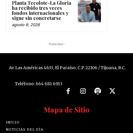
Planta Tecolote-La Gloria
ha recibido tres veces
fondos internacionales y
sigue sin concretarse
agosto 9, 2026
-Publicidad -
Av. Las Américas 4633, El Paraíso, C.P. 22106 / Tijuana, B.C.
Teléfono: 664 681 6913
Mapa de Sitio
INICIO
NOTICIAS DEL DÍA