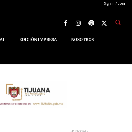
Sign in / Join
AL
EDICIÓN IMPRESA
NOSOTROS
-Publicidad -