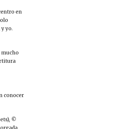
centro en
Solo
 y yo.
es mucho
rtitura
en conocer
ets), ©
torgada