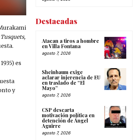
Destacadas
i Murakami
o
Tusquets,
Atacan a tiros a hombre
uesta.
en Villa Fontana
agosto 7, 2026
1935) es
Sheinbaum exige
aclarar injerencia de EU
questa
en traslado de “El
Mayo”
onto y
agosto 7, 2026
CSP descarta
motivación política en
detención de Ángel
Aguirre
agosto 7, 2026