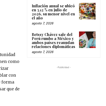
Inflación anual se ubicó
en 3.12 % en julio de
2026, su menor nivel en
el año
agosto 7, 2026
Betssy Chávez sale del
Perú rumbo a México y
ambos países reanudan
relaciones diplomáticas
agosto 7, 2026
rtunidad
ienen como
-Publicidad -
rizar
blar con
e forma
sar que de