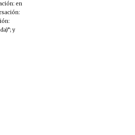
ación: en
rsación:
ión:
da)”; y