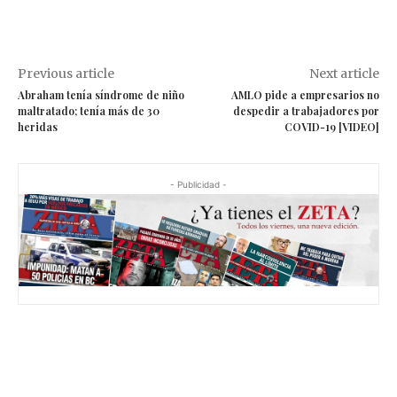
Previous article
Next article
Abraham tenía síndrome de niño
AMLO pide a empresarios no
maltratado; tenía más de 30
despedir a trabajadores por
heridas
COVID-19 [VIDEO]
- Publicidad -