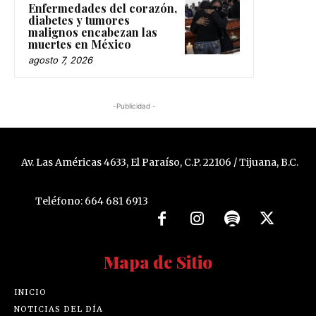
Enfermedades del corazón,
diabetes y tumores
malignos encabezan las
muertes en México
agosto 7, 2026
-Publicidad -
Av. Las Américas 4633, El Paraíso, C.P. 22106 / Tijuana, B.C.
Teléfono: 664 681 6913
Mapa de Sitio
INICIO
NOTICIAS DEL DÍA