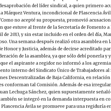
desaprobación del líder sindical, a quien primero ac
a Márquez Ventura, incondicional de Plascencia Ávila
 “Como no acepté su propuesta, promovió acusacion
que estuve al frente de la Secretaría de Fomento a 
l de 2013, y sin estar incluido en el orden del día, Ma
joso. Una semana después realizó otra asamblea en l
e Honor y Justicia, además de decirse acreditado para
ración de la asamblea, ya que sólo debí ponerla y y
ue el aspirante a regidor no informó a los agremiad
mento interno del Sindicato Único de Trabajadores al
ones Descentralizadas de Baja California, en relación
nes conforman tal Comisión. Además de esa irregulari
r Juan Lechuga Sánchez, quien supuestamente señaló
 también se integró en la demanda interpuesta en co
a. Plascencia Ávila se promueve para una regiduría en