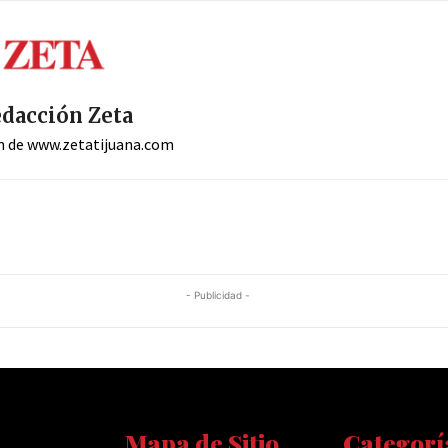
dacción Zeta
n de www.zetatijuana.com
- Publicidad -
Mapa de Sitio
Categorí