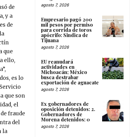
agosto 7, 2026
usó de
, y a
Empresario pagó 200
mil pesos por permiso
es de
para corrida de toros
la
apócrifo: Sindica de
Tijuana
rtín
agosto 7, 2026
a que
 ello,
EU reanudará
actividades en
a”,
Michoacán; México
busca destrabar
os, es lo
exportación de aguacate
 Servicio
agosto 7, 2026
 a que son
Ex gobernadores de
dad, el
oposición detenidos: 2.
 de fraude
Gobernadores de
Morena detenidos: 0
ntra del
agosto 7, 2026
 la