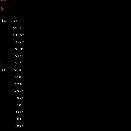
s
DÍA
73107
55639
18067
9627
9581
6849
L
5943
ESA
5800
5102
4230
4066
3944
3502
3234
3112
2886