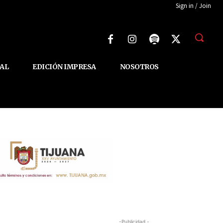
Sign in / Join
AL
EDICIÓN IMPRESA
NOSOTROS
-Publicidad -