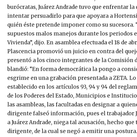
burócratas, Juárez Andrade tuvo que enfrentar la 
intentar persuadirlo para que apoyara a Hortensi
quién éste pretende imponer como su sucesora.
supuestos malos manejos durante los periodos en 
Vivienda”, dijo. En asamblea efectuada el 18 de abri
Plascencia promovió un juicio en contra del que
presentó a los cinco integrantes de la Comisión d
blandió: “En forma democrática la pongo a conside
esgrime en una grabación presentada a ZETA. Lo q
establecido en los artículos 93, 94 y 94 del regla
de los Poderes del Estado, Municipios e Instituci
las asambleas, las facultadas en designar a quie
dirigente falseó información, pues el trabajado
a Juárez Andrade, niega tal acusación, hecho que
dirigente, de la cual se negó a emitir una postur