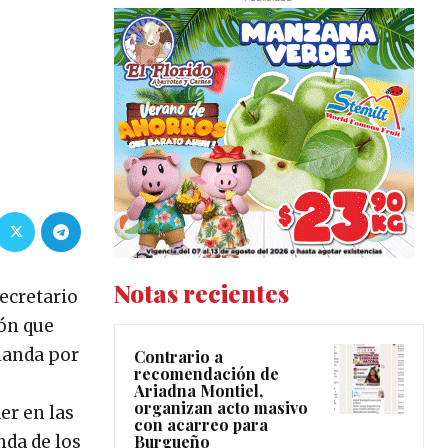
Notas recientes
secretario
ión que
manda por
Contrario a
recomendación de
e
Ariadna Montiel,
organizan acto masivo
er en las
con acarreo para
Burgueño
nda de los