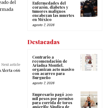
eado del
Enfermedades del
corazón, diabetes y
formada
tumores malignos
encabezan las muertes
en México
agosto 7, 2026
Destacadas
Contrario a
recomendación de
Next article
Ariadna Montiel,
organizan acto masivo
 Alerta 066
con acarreo para
Burgueño
agosto 7, 2026
Empresario pagó 200
mil pesos por permiso
para corrida de toros
apócrifo: Sindica de