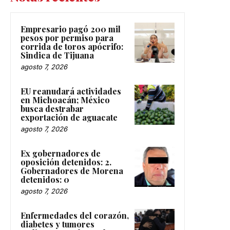
Empresario pagó 200 mil
pesos por permiso para
corrida de toros apócrifo:
Sindica de Tijuana
agosto 7, 2026
EU reanudará actividades
en Michoacán; México
busca destrabar
exportación de aguacate
agosto 7, 2026
Ex gobernadores de
oposición detenidos: 2.
Gobernadores de Morena
detenidos: 0
agosto 7, 2026
Enfermedades del corazón,
diabetes y tumores