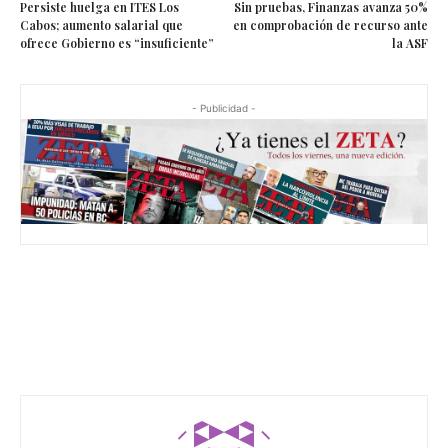
Persiste huelga en ITES Los
Sin pruebas, Finanzas avanza 50%
Cabos; aumento salarial que
en comprobación de recurso ante
ofrece Gobierno es “insuficiente”
la ASF
- Publicidad -